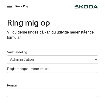
Škoda
Toggle
Škoda Ejby
navigation
Ring mig op
Vil du gerne ringes på kan du udfylde nedenstående
formular.
Vælg afdeling
ing
Registreringsnummer
Fornavn