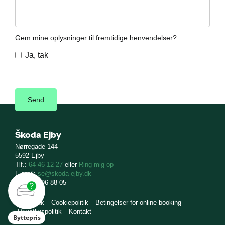
Gem mine oplysninger til fremtidige henvendelser?
Ja, tak
Škoda Ejby
Nørregade 144
5592 Ejby
Tlf.:
64 46 12 27
eller
Ring mig op
E-mail:
se@skoda-ejby.dk
CVR: 11 96 88 05
skoda.dk
Cookiepolitik
Betingelser for online booking
Privatlivspolitik
Kontakt
Byttepris