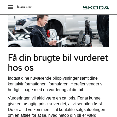
Škoda
Toggle
Škoda Ejby
navigation
Få din brugte bil vurderet
ering
hos os
Indtast dine nuværende biloplysninger samt dine
kontaktinformationer i formularen. Herefter vender vi
ring
hurtigt tilbage med en vurdering af din bil.
ing
Vurderingen vil altid være en ca. pris. For at kunne
give en nøjagtig pris kræver det, at vi ser bilen først.
Du er altid velkommen til at kontakte salgsafdelingen
om en aftale for at se, hvad netop din bil er værd.