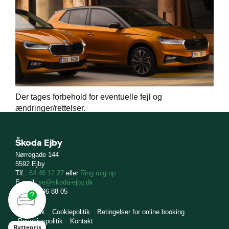
Der tages forbehold for eventuelle fejl og
ændringer/rettelser.
Škoda Ejby
Nørregade 144
5592 Ejby
Tlf.:
64 46 12 27
eller
Ring mig op
E-mail:
se@skoda-ejby.dk
CVR: 11 96 88 05
skoda.dk
Cookiepolitik
Betingelser for online booking
Privatlivspolitik
Kontakt
Byttepris