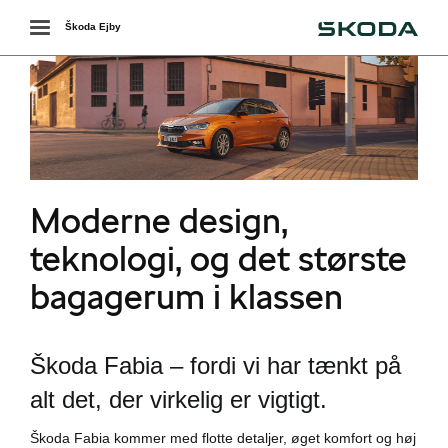
Škoda
Toggle
Škoda Ejby
navigation
r
Moderne design,
teknologi, og det største
bagagerum i klassen
Škoda Fabia – fordi vi har tænkt på
alt det, der virkelig er vigtigt.
i
Škoda Fabia kommer med flotte detaljer, øget komfort og høj