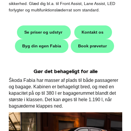
sikkerhed. Glæd dig bl.a. til Front Assist, Lane Assist, LED
forlygter og multifunktionslæderrat som standard.
Se priser og udstyr
Kontakt os
Byg din egen Fabia
Book prøvetur
Gør det behageligt for alle
Škoda
Škoda Fabia har masser af plads til både passagerer
og bagage. Kabinen er behageligt bred, og med en
easing
kapacitet på op til 380 l er bagagerummet blandt det
største i klassen. Det kan øges til hele 1.190 l, når
bagsæderne klappes ned.
til hurtig