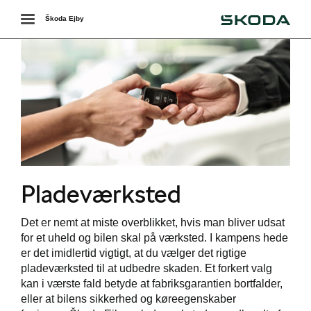
Škoda
Toggle
Škoda Ejby
navigation
ing
Pladeværksted
Det er nemt at miste overblikket, hvis man bliver udsat
for et uheld og bilen skal på værksted. I kampens hede
er det imidlertid vigtigt, at du vælger det rigtige
pladeværksted til at udbedre skaden. Et forkert valg
kan i værste fald betyde at fabriksgarantien bortfalder,
eller at bilens sikkerhed og køreegenskaber