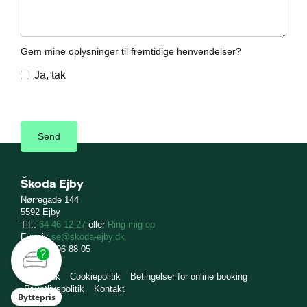
Gem mine oplysninger til fremtidige henvendelser?
Ja, tak
Škoda Ejby
Nørregade 144
5592 Ejby
Tlf.:
64 46 12 27
eller
Ring mig op
E-mail:
se@skoda-ejby.dk
CVR: 11 96 88 05
skoda.dk
Cookiepolitik
Betingelser for online booking
Privatlivspolitik
Kontakt
Byttepris