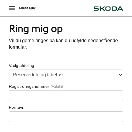
Škoda
Toggle
Škoda Ejby
navigation
Ring mig op
Vil du gerne ringes på kan du udfylde nedenstående
formular.
Vælg afdeling
ing
Registreringsnummer
Fornavn