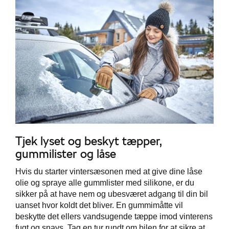
Tjek lyset og beskyt tæpper,
gummilister og låse
Hvis du starter vintersæsonen med at give dine låse
olie og spraye alle gummlister med silikone, er du
sikker på at have nem og ubesværet adgang til din bil
uanset hvor koldt det bliver. En gummimåtte vil
beskytte det ellers vandsugende tæppe imod vinterens
fugt og snavs. Tag en tur rundt om bilen for at sikre at