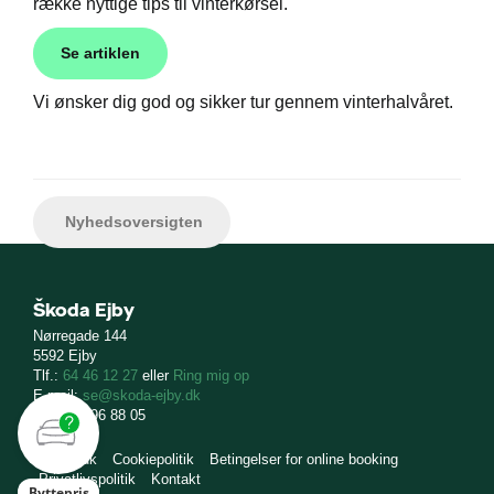
række nyttige tips til vinterkørsel.
Se artiklen
Vi ønsker dig god og sikker tur gennem vinterhalvåret.
Nyhedsoversigten
Škoda Ejby
Nørregade 144
5592 Ejby
Tlf.:
64 46 12 27
eller
Ring mig op
E-mail:
se@skoda-ejby.dk
CVR: 11 96 88 05
skoda.dk
Cookiepolitik
Betingelser for online booking
Privatlivspolitik
Kontakt
Byttepris