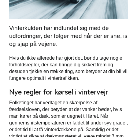
Vinterkulden har indfundet sig med de
udfordringer, der følger med når der er sne, is
og sjap på vejene.
Škoda Danmarks
Hvis du ikke allerede har gjort det, bør du tage nogle
forholdsregler, der kan bringe dig sikkert frem og
desuden tjekke en række ting, som betyder at din bil vil
fungere optimalt i vintertrafikken.
Nye regler for kørsel i vintervejr
Folketinget har vedtaget en skærpelse af
færdselsloven, der betyder, at der vanker bøder, hvis
man kører på dæk, som er uegnet til føret.
Når
gennemsnitstemperaturen er faldet til under syv grader,
er det tid til at få vinterdækkene på. Samtidig er det
vigtigt at sikre at dækmønsteret vil være mindst 3 mm