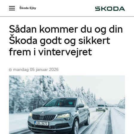
Škoda
Toggle
Škoda Ejby
navigation
Sådan kommer du og din
Škoda godt og sikkert
frem i vintervejret
mandag 05 januar 2026
ing