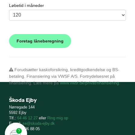
Løbetid i måneder
Forudsætter kaskoforsikring, kreditgodkendelse og BS-
betaling. Finansiering via VWSF A/S. Fortrydelsesret på
finansiering. Læs mere på
www.vwsf.dk/privat/finansiering
.
Škoda Ejby
Nørregade 144
5592 Ejby
Tlf.:
64 46 12 27
eller
Ring mig op
E-mail:
se@skoda-ejby.dk
CVR: 11 96 88 05