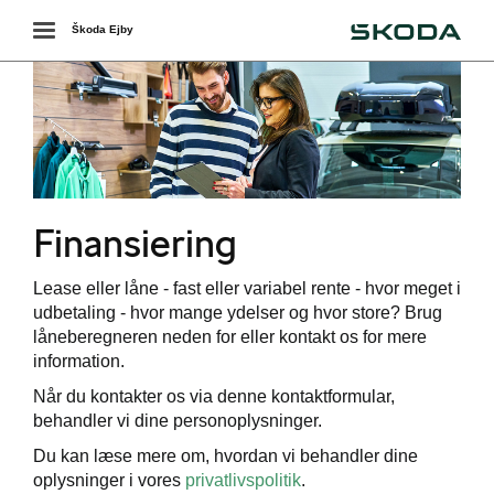
Škoda
Toggle
Škoda Ejby
navigation
Finansiering
ering
Lease eller låne - fast eller variabel rente - hvor meget i
udbetaling - hvor mange ydelser og hvor store? Brug
låneberegneren neden for eller kontakt os for mere
ring
information.
Når du kontakter os via denne kontaktformular,
ing
behandler vi dine personoplysninger.
Du kan læse mere om, hvordan vi behandler dine
oplysninger i vores
privatlivspolitik
.