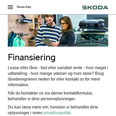
Škoda
Toggle
Škoda Ejby
navigation
Finansiering
ering
Lease eller låne - fast eller variabel rente - hvor meget i
udbetaling - hvor mange ydelser og hvor store? Brug
låneberegneren neden for eller kontakt os for mere
ring
information.
Når du kontakter os via denne kontaktformular,
ing
behandler vi dine personoplysninger.
Du kan læse mere om, hvordan vi behandler dine
oplysninger i vores
privatlivspolitik
.