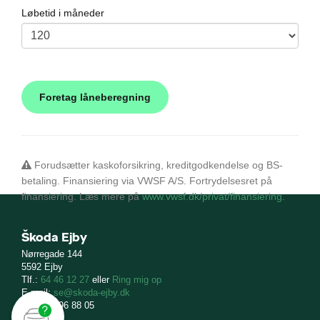
Løbetid i måneder
Forudsætter kaskoforsikring, kreditgodkendelse og BS-
betaling. Finansiering via VWSF A/S. Fortrydelsesret på
finansiering. Læs mere på
www.vwsf.dk/privat/finansiering
.
Škoda Ejby
Nørregade 144
5592 Ejby
Tlf.:
64 46 12 27
eller
Ring mig op
E-mail:
se@skoda-ejby.dk
CVR: 11 96 88 05