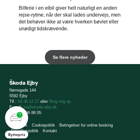
Bilferie i en elbil giver helt naturligt en anden
rejse-rytme, når der skal lades undervejs, men
det behøver ikke at være hverken bøvlet eller
unødigt tidskrævende.
Se flere nyheder
Škoda Ejby
Nørregade 144
5592 Ejby
Tlf.:
64 46 12 27
eller
Ring mig op
E-mail:
se@skoda-ejby.dk
CVR: 11 96 88 05
skoda.dk
Cookiepolitik
Betingelser for online booking
Privatlivspolitik
Kontakt
Byttepris